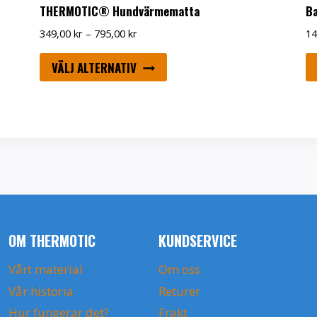
THERMOTIC® Hundvärmematta
Ba
Prisintervall:
349,00
kr
–
795,00
kr
14
349,00 kr
Den
till
VÄLJ ALTERNATIV
här
795,00 kr
produkten
har
flera
varianter.
De
olika
alternativen
kan
OM THERMOTIC
KUNDSERVICE
väljas
Vårt material
Om oss
på
Vår historia
Returer
produktsidan
Hur fungerar det?
Frakt