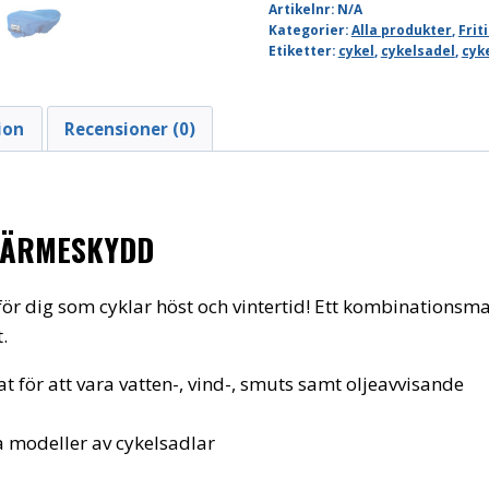
Artikelnr:
N/A
Kategorier:
Alla produkter
,
Frit
Etiketter:
cykel
,
cykelsadel
,
cyk
ion
Recensioner (0)
VÄRMESKYDD
för dig som cyklar höst och vintertid! Ett kombinationsm
.
t för att vara vatten-, vind-, smuts samt oljeavvisande
a modeller av cykelsadlar