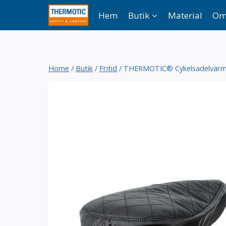
Skip
Hem
Butik
Material
Om
to
content
Home
/
Butik
/
Fritid
/
THERMOTIC® Cykelsadelvär