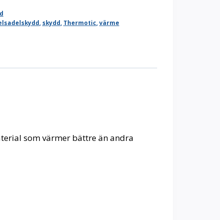
id
elsadelskydd
,
skydd
,
Thermotic
,
värme
aterial som värmer bättre än andra