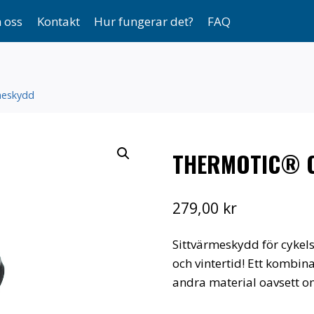
 oss
Kontakt
Hur fungerar det?
FAQ
meskydd
THERMOTIC® C
279,00
kr
Sittvärmeskydd för cykels
och vintertid! Ett kombi
andra material oavsett om 