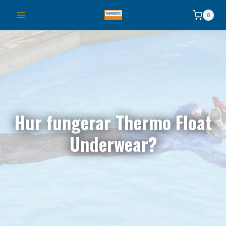
Skip
0
to
content
Hur fungerar Thermo Float
Underwear?