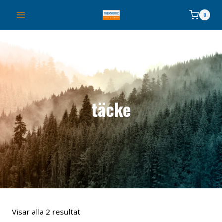
Skip
0
to
content
täcke
Visar alla 2 resultat