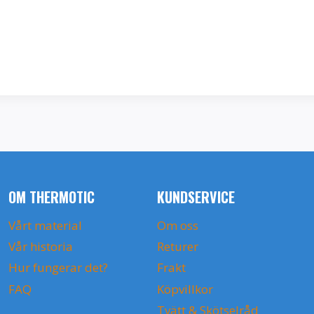
OM THERMOTIC
KUNDSERVICE
Vårt material
Om oss
Vår historia
Returer
Hur fungerar det?
Frakt
FAQ
Köpvillkor
Tvätt & Skötselråd