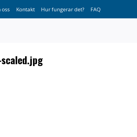
 oss
Kontakt
Hur fungerar det?
FAQ
-scaled.jpg